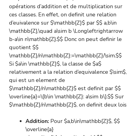
opérations d’addition et de multiplication sur
ces classes. En effet, on definit une relation
d’euivalence sur $\mathbb{Z}$ par $$ a,b\in
\mathbb{Z},\quad a\sim b \Longleftrightarrow
b-a\in n\mathbb{Z}.$$ Donc on peut definir le
quotient $$
\mathbb{Z}/n\mathbb{Z}:=\mathbb{Z}/\sim.$$
Si $a\in \mathbb{Z}$, la classe de $a$
relativement a la relation d’equivalence $\sim$,
qui est un element de
$\mathbb{Z}/n\mathbb{Z}$ est definit par $$
\overline{a}=\{b\in \mathbb{Z}: a\sim b\}.$$ Sur
$\mathbb{Z}/n\mathbb{Z}$, on definit deux lois
Addition:
Pour $a,b\in\mathbb{Z}$, $$
\overline{a}