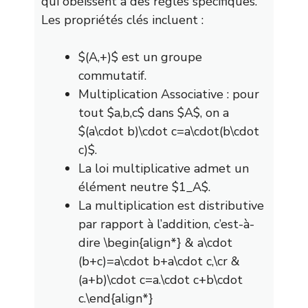
qui obéissent à des règles spécifiques.
Les propriétés clés incluent :
$(A,+)$ est un groupe
commutatif.
Multiplication Associative : pour
tout $a,b,c$ dans $A$, on a
$(a\cdot b)\cdot c=a\cdot(b\cdot
c)$.
La loi multiplicative admet un
élément neutre $1_A$.
La multiplication est distributive
par rapport à l’addition, c’est-à-
dire \begin{align*} & a\cdot
(b+c)=a\cdot b+a\cdot c,\cr &
(a+b)\cdot c=a.\cdot c+b\cdot
c.\end{align*}