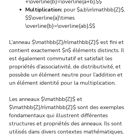
+\overline{b}=\overline{a+b}.$$
Multiplication:
pour $a,b\in\mathbb{Z}$,
$$\overline{a}\times
\overline{b}=\overline{ab}.$$
L’anneau $\mathbb{Z}/n\mathbb{Z}$ est fini et
contient exactement $n$ éléments distincts. Il
est également commutatif et satisfait les
propriétés d’associativité, de distributivité, et
possède un élément neutre pour l’addition et
un élément identité pour la multiplication.
Les anneaux $\mathbb{Z}$ et
$\mathbb{Z}/n\mathbb{Z}$ sont des exemples
fondamentaux qui illustrent différentes
structures et propriétés des anneaux. Ils sont
utilisés dans divers contextes mathématiques,