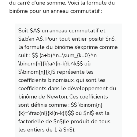
du carré d’une somme. Voici la formule du
binôme pour un anneau commutatif :
Soit $A$ un anneau commutatif et
$a,b\in A$. Pour tout entier positif $n$,
la formule du binôme s’exprime comme
suit : $$ (a+b)^n=\sum_{k=0}^n
\binom{n}{k}a^{n-k}b^k$$ où
$\binom{n}{k}$ représente les
coefficients binomiaux, qui sont les
coefficients dans le développement du
binôme de Newton. Ces coefficients
sont définis comme : $$ \binom{n}
{k}=\frac{n!}{k!(n-k)!}$$ où $n!$ est la
factorielle de $n$(le produit de tous
les entiers de 1 à $n$).