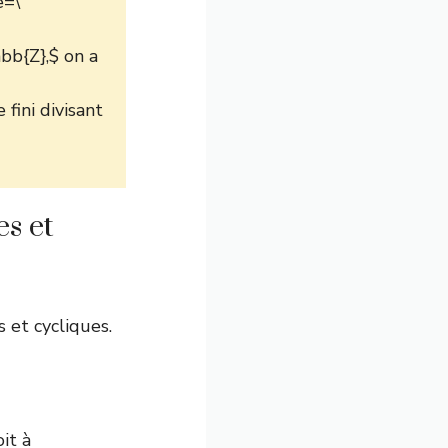
e=\
bb{Z},$ on a
fini divisant
s et
 et cycliques.
it à