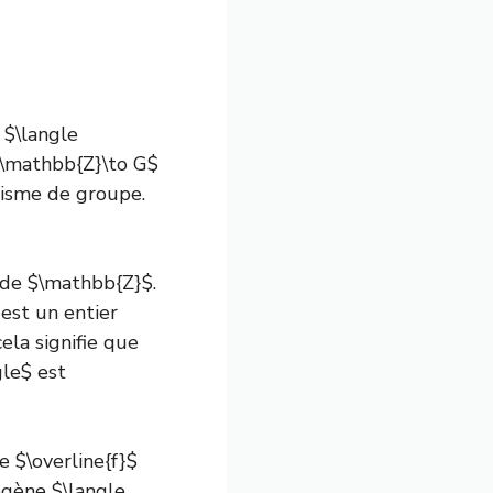
 $\langle
f:\mathbb{Z}\to G$
isme de groupe
.
 de $\mathbb{Z}$.
est un entier
ela signifie que
gle$ est
 $\overline{f}$
gène $\langle