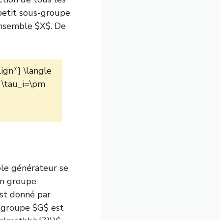
petit sous-groupe
ensemble $X$. De
ign*} \langle
; \tau_i=\pm
le générateur se
 un groupe
st donné par
e groupe $G$ est