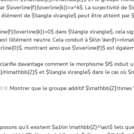
par $\overline{f}(\overline{k})=x^k$. La surjectivité de $
t élément de $\langle x\rangle$ peut être atteint par 
line{f}(\overline{k})=0$ dans $\langle x\rangle$, cela s
st l’élément neutre. Cela conduit à $k\in \ker(f)=n\mat
rline{0}$, montrant ainsi que $\overline{f}$ est égalem
 clarifie davantage comment le morphisme $f$ induit 
/n\mathbb{Z}$ et $\langle x\rangle$ dans le cas où $n
 Montrer que le groupe additif $\mathbb{Z}\times 
pposons qu’il existent $a,b\in \mathbb{Z}^\ast$ tels qu