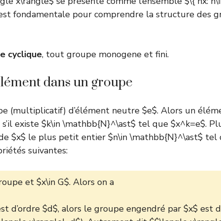
angle x\rangle$ se présente comme l’ensemble $\{ nx: n\
n est fondamentale pour comprendre la structure des 
e cyclique
, tout groupe monogene et fini.
élément dans un groupe
e (multiplicatif) d’élément neutre $e$. Alors un élé
ni s’il existe $k\in \mathbb{N}^\ast$ tel que $x^k=e$. P
de $x$ le plus petit entier $n\in \mathbb{N}^\ast$ te
priétés suivantes:
oupe et $x\in G$. Alors on a
est d’ordre $d$, alors le groupe engendré par $x$ est d