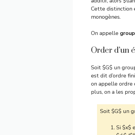
additif, alors $\l
Cette distinctio
monogènes.
On appelle
group
Order d’un 
Soit $G$ un group
est dit d’ordre fi
on appelle ordre 
plus, on a les pro
Soit $G$ un gr
Si $x$ 