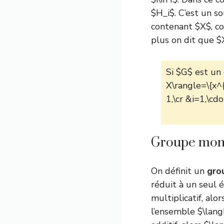
$H_i$. C’est un s
contenant $X$, 
plus on dit que $
Si $G$ est un 
X\rangle=\{x^{
1,\cr &i=1,\cdo
Groupe mono
On définit un
gro
réduit à un seul 
multiplicatif, a
l’ensemble $\lang