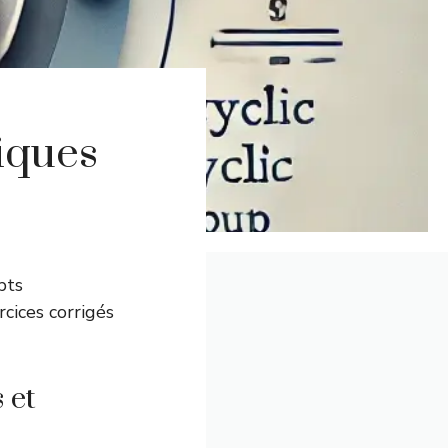
iques
pts
cices corrigés
 et