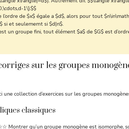
|\langle x\rangle|=d$). Autrement dit $$\langle x\rangl
0,\cdots,d-1\}.$$
 l’ordre de $x$ égale a $d$, alors pour tout $n\in\math
 si et seulememt si $d|n$.
est un groupe fini, tout élément $a$ de $G$ est d’ordre 
corriges sur les groupes monogène
i une collection d’exercices sur les groupes monogènes
iques classiques
 Montrer qu’un groupe monogène est isomorphe, so