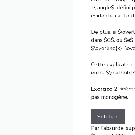
x\rangle$, défini 
évidente, car tou
De plus, si $\over
dans $G$, où $e$ e
$\overline{k}=\ove
Cette explication
entre $\mathbb{Z}
Exercice 2:
⭐☆☆☆☆
pas monogène.
Solution
Par l’absurde, su