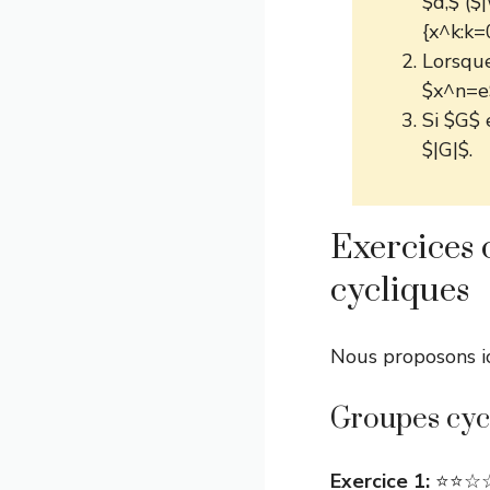
$d,$ ($
{x^k:k=
Lorsque
$x^n=e$
Si $G$ 
$|G|$.
Exercices 
cycliques
Nous proposons ic
Groupes cycl
Exercice 1:
⭐⭐☆☆☆