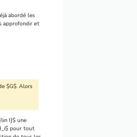
déjà abordé les
ns approfondir et
de $G$. Alors
\in I}$ une
H_i$ pour tout
ction de tous les