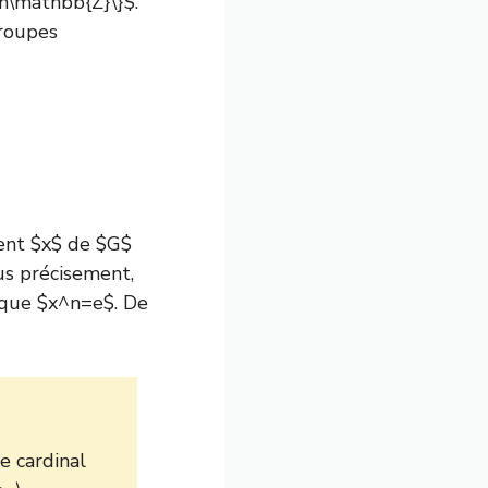
in\mathbb{Z}\}$.
groupes
ment $x$ de $G$
lus précisement,
l que $x^n=e$. De
e cardinal