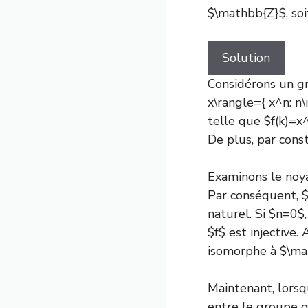
$\mathbb{Z}$, soi
Solution
Considérons un g
x\rangle={ x^n: n\
telle que $f(k)=x
De plus, par const
Examinons le noya
Par conséquent, $
naturel. Si $n=0$,
$f$ est injective. 
isomorphe à $\ma
Maintenant, lorsq
entre le groupe 