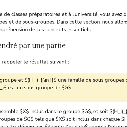
 de classes préparatoires et à l’université, vous avez 
pes et de sous-groupes
. Dans cette section, nous allo
préhension de ces concepts essentiels.
ndré par une partie
appeler le résultat suivant :
groupe et $(H_i)_{i\in I}$ une famille de sous groupes 
 H_i$ est un sous groupe de $G$.
semble $X$ inclus dans le groupe $G$, et soit $(H_i)_{i
roupes de $G$ tels que $X$ soit inclus dans chaque $
contexte, définissons $\langle X\rangle$ comme l’interse