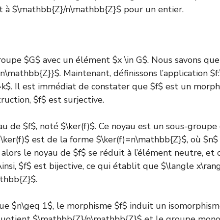
t à $\mathbb{Z}/n\mathbb{Z}$ pour un entier.
roupe $G$ avec un élément $x \in G$. Nous savons que
in\mathbb{Z}}$. Maintenant, définissons l’application $
^k$. Il est immédiat de constater que $f$ est un
morph
ruction, $f$ est surjective.
u de $f$, noté $\ker(f)$. Ce noyau est un sous-groupe
\ker(f)$ est de la forme $\ker(f)=n\mathbb{Z}$, où $n$ 
 alors le noyau de $f$ se réduit à l’élément neutre, et c
Ainsi, $f$ est bijective, ce qui établit que $\langle x\ran
thbb{Z}$.
ue $n\geq 1$, le morphisme $f$ induit un isomorphisme
quotient $\mathbb{Z}/n\mathbb{Z}$ et le groupe mono