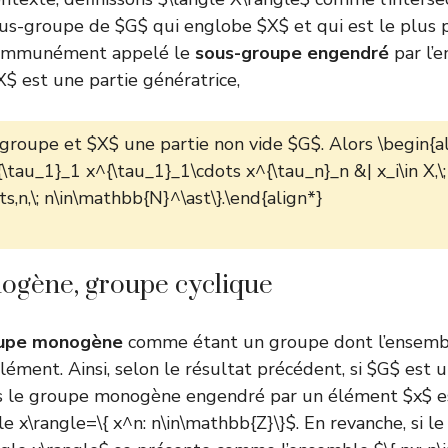
ous-groupe de $G$ qui englobe $X$ et qui est le plus 
communément appelé le
sous-groupe engendré
par l’
X$ est une partie génératrice,
groupe et $X$ une partie non vide $G$. Alors \begin{al
\tau_1}_1 x^{\tau_1}_1\cdots x^{\tau_n}_n &| x_i\in X,\
ts,n,\; n\in\mathbb{N}^\ast\}.\end{align*}
gène, groupe cyclique
upe monogène
comme étant un groupe dont l’ensemb
élément. Ainsi, selon le résultat précédent, si $G$ est
lors le groupe monogène engendré par un élément $x$ e
le x\rangle=\{ x^n: n\in\mathbb{Z}\}$. En revanche, si l