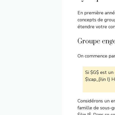
En première année
concepts de
grou
étendre votre com
Groupe enge
On commence par r
Si $G$ est un 
$\cap_{i\in I}
Considérons un en
famille de sous-g
$i\in I$. Dans ce 