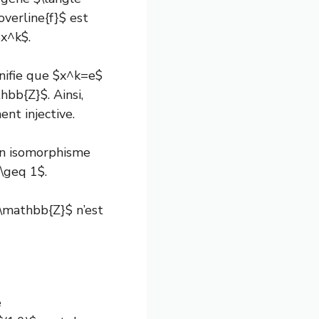
\overline{f}$ est
$x^k$.
ignifie que $x^k=e$
hbb{Z}$. Ainsi,
ent injective.
un isomorphisme
\geq 1$.
\mathbb{Z}$ n’est
e