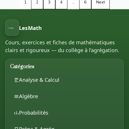
1
2
3
4
…
6
Next
LesMath
Cours, exercices et fiches de mathématiques
clairs et rigoureux — du collège à l’agrégation.
Catégories
Analyse & Calcul
Algèbre
Probabilités