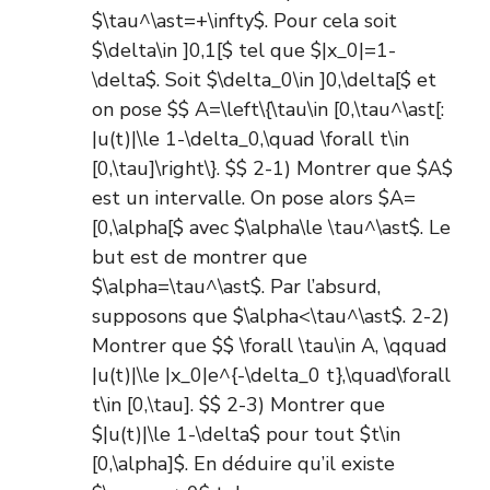
$\tau^\ast=+\infty$. Pour cela soit
$\delta\in ]0,1[$ tel que $|x_0|=1-
\delta$. Soit $\delta_0\in ]0,\delta[$ et
on pose $$ A=\left\{\tau\in [0,\tau^\ast[:
|u(t)|\le 1-\delta_0,\quad \forall t\in
[0,\tau]\right\}. $$ 2-1) Montrer que $A$
est un intervalle. On pose alors $A=
[0,\alpha[$ avec $\alpha\le \tau^\ast$. Le
but est de montrer que
$\alpha=\tau^\ast$. Par l’absurd,
supposons que $\alpha<\tau^\ast$. 2-2)
Montrer que $$ \forall \tau\in A, \qquad
|u(t)|\le |x_0|e^{-\delta_0 t},\quad\forall
t\in [0,\tau]. $$ 2-3) Montrer que
$|u(t)|\le 1-\delta$ pour tout $t\in
[0,\alpha]$. En déduire qu’il existe