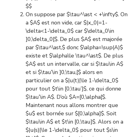
$$
On suppose par $\tau^\ast < +\infty$. On
a $A$ est non vide, car $|x_0|=1-
\delta<1-\delta_0$ car $\delta_0\in
]0,\delta_0[$. De plus $A$ est majorée
par $\tau^\ast,$ donc $\alpha=\sup(A)$
existe et $\alpha\le \tau^\ast$. De plus
$A$ est un intervalle, car si $\tau\in A$
et si $\tau’\in ]0,\tau,[$ alors en
particulier on a $|u(t)|\le 1-\delta_0$
pour tout $t\in [0,\tau’]$, ce qui donne
$\tau’\in A$. D’où $A=[0,\alpha[$.
Maintenant nous allons montrer que
$u$ est bornée sur $[0,\alpha]$. Soit
$\tau\in A$ et $t\in [0,\tau]$. Alors on a
$|u(s)|\le 1-\delta_0$ pour tout $s\in