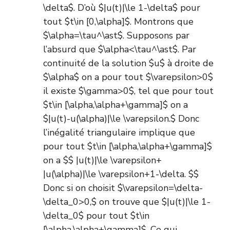
\delta$. D’où $|u(t)|\le 1-\delta$ pour
tout $t\in [0,\alpha]$. Montrons que
$\alpha=\tau^\ast$. Supposons par
l’absurd que $\alpha<\tau^\ast$. Par
continuité de la solution $u$ à droite de
$\alpha$ on a pour tout $\varepsilon>0$
il existe $\gamma>0$, tel que pour tout
$t\in [\alpha,\alpha+\gamma]$ on a
$|u(t)-u(\alpha)|\le \varepsilon.$ Donc
l’inégalité triangulaire implique que
pour tout $t\in [\alpha,\alpha+\gamma]$
on a $$ |u(t)|\le \varepsilon+
|u(\alpha)|\le \varepsilon+1-\delta. $$
Donc si on choisit $\varepsilon=\delta-
\delta_0>0,$ on trouve que $|u(t)|\le 1-
\delta_0$ pour tout $t\in
[\alpha,\alpha+\gamma]$. Ce qui