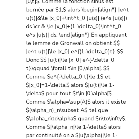
[0,t]$. Comme la fonction sinus est
bornée par $1,$ alors \begin{align*} |e^t
u(t)|&\le |x_0|+\int^t_0 |u(s)| (e^s |u(s)|)
ds \cr & \le |x_0|+(1-\delta_0)\int^t_0
e^s |u(s)| ds. \end{align*} En appliquant
le
lemme de Gronwall
on obtient $$
|e^t u(t)|\le |x_0| e^{(1-\delta_0)t}. $$
Donc $$ |u(t)|\le |x_0| e^{-\delta_0
t},\qquad \forall t\in [0,\alpha[. $$
Comme $e^{-\delta_0 t}\le 1$ et
$|x_0|=1-\delta,$ alors $|u(t)|\le 1-
\delta$ pour tout $t\in [0,\alpha[$.
Comme $\alpha=\sup(A)$ alors il existe
$(\alpha_n)_n\subset A$ tel que
$\alpha_n\to\alpha$ quand $n\to\infty$.
Comme $|\alpha_n|\le 1-\delta$ alors
par continuité on a $|u(\alpha)|\le 1-