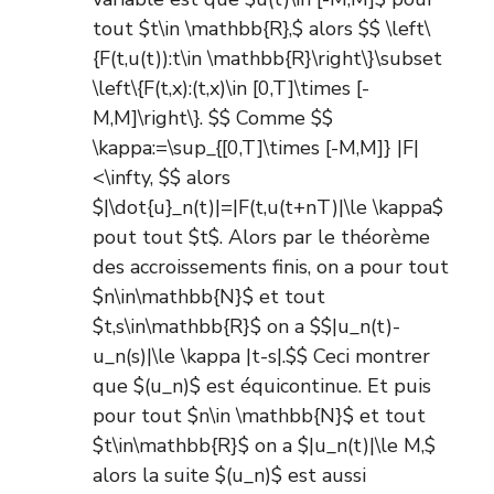
tout $t\in \mathbb{R},$ alors $$ \left\
{F(t,u(t)):t\in \mathbb{R}\right\}\subset
\left\{F(t,x):(t,x)\in [0,T]\times [-
M,M]\right\}. $$ Comme $$
\kappa:=\sup_{[0,T]\times [-M,M]} |F|
<\infty, $$ alors
$|\dot{u}_n(t)|=|F(t,u(t+nT)|\le \kappa$
pout tout $t$. Alors par le théorème
des accroissements finis, on a pour tout
$n\in\mathbb{N}$ et tout
$t,s\in\mathbb{R}$ on a $$|u_n(t)-
u_n(s)|\le \kappa |t-s|.$$ Ceci montrer
que $(u_n)$ est équicontinue. Et puis
pour tout $n\in \mathbb{N}$ et tout
$t\in\mathbb{R}$ on a $|u_n(t)|\le M,$
alors la suite $(u_n)$ est aussi