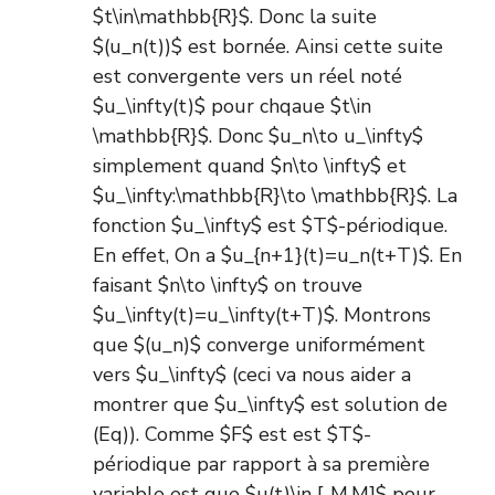
$t\in\mathbb{R}$. Donc la suite
$(u_n(t))$ est bornée. Ainsi cette suite
est convergente vers un réel noté
$u_\infty(t)$ pour chqaue $t\in
\mathbb{R}$. Donc $u_n\to u_\infty$
simplement quand $n\to \infty$ et
$u_\infty:\mathbb{R}\to \mathbb{R}$. La
fonction $u_\infty$ est $T$-périodique.
En effet, On a $u_{n+1}(t)=u_n(t+T)$. En
faisant $n\to \infty$ on trouve
$u_\infty(t)=u_\infty(t+T)$. Montrons
que $(u_n)$ converge uniformément
vers $u_\infty$ (ceci va nous aider a
montrer que $u_\infty$ est solution de
(Eq)). Comme $F$ est est $T$-
périodique par rapport à sa première
variable est que $u(t)\in [-M,M]$ pour