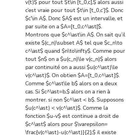
v(t)$ pour tout $t\in [t_0,c],$ alors aussi
c’est vraie pour tout $t\in [t_0,c’]$. Donc
$c’\in A$. Donc $A$ est un intervalle, et
par suite on a $A=[t_0,c^\ast[$.
Montrons que $c^\ast\in A$. On sait qu’il
existe $(c_n)\subset A$ tel que $c_n\to
c^\ast$ quand $n\to\infty$. Comme pour
tout $n$ on a $u(c_n)\le v(c_n)$ alors
par continuité on a aussi $u(c^\ast)\le
v(c^\ast)$. On obtien $A=[t_0,c^\ast]$.
Comme $c^\ast\le b$ alors on a deux
cas. Si $c^\ast=b,$ alors on a rien à
montrer. si non $c^\ast < b$. Supposons
$u(c^\ast) < v(c^\ast)$. Comme la
fonction $u-v$ est continue a droit de
$c^\ast$ alors pour $\varepsilon=
\frac{v(c^\ast)-u(c^\ast)}{2},$ il existe