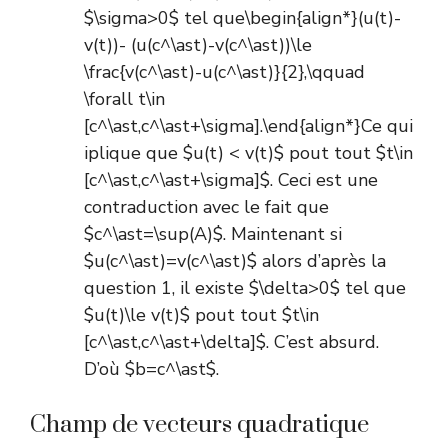
$\sigma>0$ tel que\begin{align*}(u(t)-
v(t))- (u(c^\ast)-v(c^\ast))\le
\frac{v(c^\ast)-u(c^\ast)}{2},\qquad
\forall t\in
[c^\ast,c^\ast+\sigma].\end{align*}Ce qui
iplique que $u(t) < v(t)$ pout tout $t\in
[c^\ast,c^\ast+\sigma]$. Ceci est une
contraduction avec le fait que
$c^\ast=\sup(A)$. Maintenant si
$u(c^\ast)=v(c^\ast)$ alors d’après la
question 1, il existe $\delta>0$ tel que
$u(t)\le v(t)$ pout tout $t\in
[c^\ast,c^\ast+\delta]$. C’est absurd.
D’où $b=c^\ast$.
Champ de vecteurs quadratique