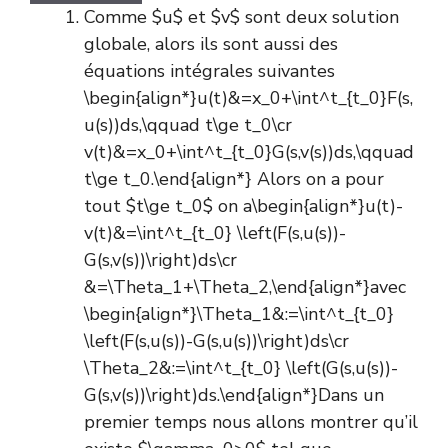
Comme $u$ et $v$ sont deux solution
globale, alors ils sont aussi des
équations intégrales suivantes
\begin{align*}u(t)&=x_0+\int^t_{t_0}F(s,
u(s))ds,\qquad t\ge t_0\cr
v(t)&=x_0+\int^t_{t_0}G(s,v(s))ds,\qquad
t\ge t_0.\end{align*} Alors on a pour
tout $t\ge t_0$ on a\begin{align*}u(t)-
v(t)&=\int^t_{t_0} \left(F(s,u(s))-
G(s,v(s))\right)ds\cr
&=\Theta_1+\Theta_2,\end{align*}avec
\begin{align*}\Theta_1&:=\int^t_{t_0}
\left(F(s,u(s))-G(s,u(s))\right)ds\cr
\Theta_2&:=\int^t_{t_0} \left(G(s,u(s))-
G(s,v(s))\right)ds.\end{align*}Dans un
premier temps nous allons montrer qu’il