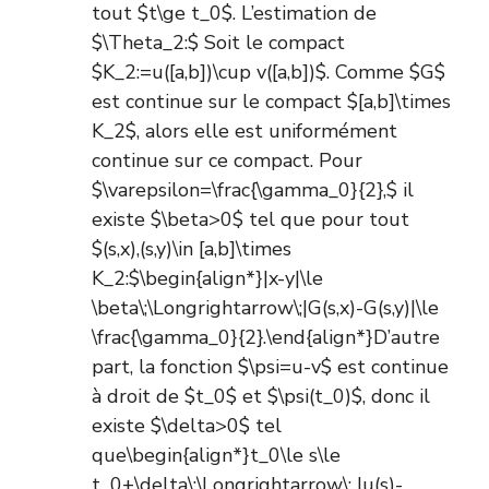
tout $t\ge t_0$. L’estimation de
$\Theta_2:$ Soit le compact
$K_2:=u([a,b])\cup v([a,b])$. Comme $G$
est continue sur le compact $[a,b]\times
K_2$, alors elle est uniformément
continue sur ce compact. Pour
$\varepsilon=\frac{\gamma_0}{2},$ il
existe $\beta>0$ tel que pour tout
$(s,x),(s,y)\in [a,b]\times
K_2:$\begin{align*}|x-y|\le
\beta\;\Longrightarrow\;|G(s,x)-G(s,y)|\le
\frac{\gamma_0}{2}.\end{align*}D’autre
part, la fonction $\psi=u-v$ est continue
à droit de $t_0$ et $\psi(t_0)$, donc il
existe $\delta>0$ tel
que\begin{align*}t_0\le s\le
t_0+\delta\;\Longrightarrow\; |u(s)-