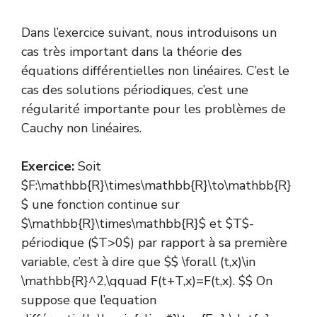
Dans l’exercice suivant, nous introduisons un
cas très important dans la théorie des
équations différentielles non linéaires. C’est le
cas des solutions périodiques, c’est une
régularité importante pour les problèmes de
Cauchy non linéaires.
Exercice:
Soit
$F:\mathbb{R}\times\mathbb{R}\to\mathbb{R}
$ une fonction continue sur
$\mathbb{R}\times\mathbb{R}$ et $T$-
périodique ($T>0$) par rapport à sa première
variable, c’est à dire que $$ \forall (t,x)\in
\mathbb{R}^2,\qquad F(t+T,x)=F(t,x). $$ On
suppose que l’equation