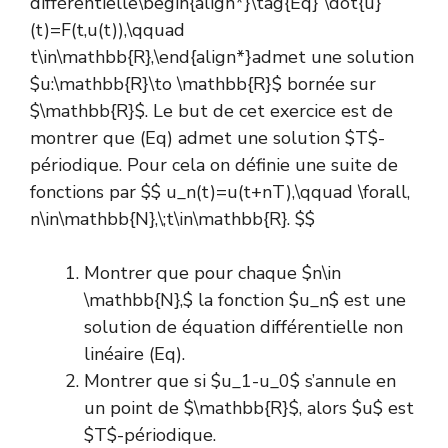
différentielle\begin{align*}\tag{Eq} \dot{u}
(t)=F(t,u(t)),\qquad
t\in\mathbb{R},\end{align*}admet une solution
$u:\mathbb{R}\to \mathbb{R}$ bornée sur
$\mathbb{R}$. Le but de cet exercice est de
montrer que (Eq) admet une solution $T$-
périodique. Pour cela on définie une suite de
fonctions par $$ u_n(t)=u(t+nT),\qquad \forall,
n\in\mathbb{N},\;t\in\mathbb{R}. $$
Montrer que pour chaque $n\in
\mathbb{N},$ la fonction $u_n$ est une
solution de équation différentielle non
linéaire (Eq).
Montrer que si $u_1-u_0$ s’annule en
un point de $\mathbb{R}$, alors $u$ est
$T$-périodique.