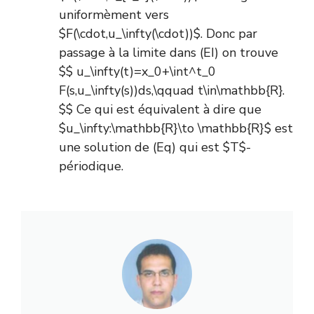
uniformèment vers
$F(\cdot,u_\infty(\cdot))$. Donc par
passage à la limite dans (EI) on trouve
$$ u_\infty(t)=x_0+\int^t_0
F(s,u_\infty(s))ds,\qquad t\in\mathbb{R}.
$$ Ce qui est équivalent à dire que
$u_\infty:\mathbb{R}\to \mathbb{R}$ est
une solution de (Eq) qui est $T$-
périodique.