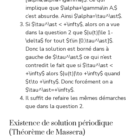
implique que $\alpha+\gamma\in A,$
c’est absurde. Ainsi $\alpha=\tau^\ast$.
Si $\tau^\ast < +\infty$, alors on a vue
dans la question 2 que $|u(t)|\le 1-
\delta$ for tout $t\in [0,\tau^\ast]$.
Donc la solution est borné dans à
gauche de $\tau^\ast,$ ce qui n’est
contredit le fait que si $\tau^\ast <
+\infty$ alors $|u(t)|\to +\infty$ quand
$t\to +\infty$. Donc forcément on a
$\tau^\ast=+\infty$.
Il suffit de refaire les mêmes démarches
que dans la question 2.
Existence de solution périodique
(Théorème de Massera)