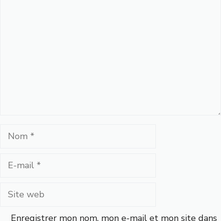
Commentaire
Nom
E-
mail
Site
web
Enregistrer mon nom, mon e-mail et mon site dans