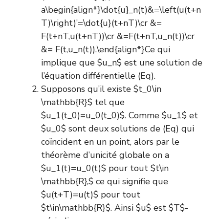
a\begin{align*}\dot{u}_n(t)&=\left(u(t+n
T)\right)’=\dot{u}(t+nT)\cr &=
F(t+nT,u(t+nT))\cr &=F(t+nT,u_n(t))\cr
&= F(t,u_n(t)).\end{align*}Ce qui
implique que $u_n$ est une solution de
l’équation différentielle (Eq).
Supposons qu’il existe $t_0\in
\mathbb{R}$ tel que
$u_1(t_0)=u_0(t_0)$. Comme $u_1$ et
$u_0$ sont deux solutions de (Eq) qui
coïncident en un point, alors par le
théorème d’unicité globale on a
$u_1(t)=u_0(t)$ pour tout $t\in
\mathbb{R},$ ce qui signifie que
$u(t+T)=u(t)$ pour tout
$t\in\mathbb{R}$. Ainsi $u$ est $T$-