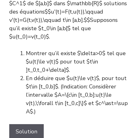
$C^1$ de $[a,b]$ dans $\mathbb{R}$ solutions
des équations$$u'(t)=F(t,u(t)),\qquad
v'(t)=G(t,v(t)),\qquad t\in [a,b].$$Supposons
qu’il existe $t_0\in [a,b[$ tel que
$u(t_0)=v(t_0)$.
Montrer qu’il existe $\delta>0$ tel que
$u(t)\le v(t)$ pour tout $t\in
]t_0,t_0+\delta]$.
En déduire que $u(t)\le v(t)$, pour tout
$t\in [t_0,b]$. (Indication: Considèrer
l’intervalle $A=\{c\in [t_0,b]:u(t)\le
v(t),\;\forall t\in [t_0,c]\}$ et $c^\ast=\sup
A$.)
Solution