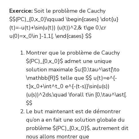
Exercice:
Soit le problème de Cauchy
$$(PC)_{0,x_0}\qquad \begin{cases} \dot{u}
(t)=-u(t)+\sin(u(t)) (u(t))^2,& t\ge 0,\cr
u(0)=x_0\in ]-1,1[. \end{cases} $$
Montrer que le problème de Cauchy
$(PC)_{0,x_0}$ admet une unique
solution maximale $u:[0,\tau^\ast[\to
\mathbb{R}$ telle que $$ u(t)=e^{-
t}x_0+\int^t_0 e^{-(t-s)}\sin(u(s))
(u(s))^2ds,\quad \forall t\in [0,\tau^\ast[.
$$
Le but maintenant est de démontrer
qu’on a en fait une solution globale du
problème $(PC)_{0,x_0}$, autrement dit
nous allons montrer que