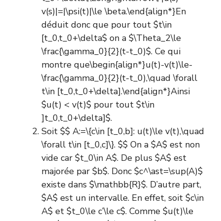
v(s)|=|\psi(t)|\le \beta.\end{align*}En
déduit donc que pour tout $t\in
[t_0,t_0+\delta$ on a $\Theta_2\le
\frac{\gamma_0}{2}(t-t_0)$. Ce qui
montre que\begin{align*}u(t)-v(t)\le-
\frac{\gamma_0}{2}(t-t_0),\quad \forall
t\in [t_0,t_0+\delta].\end{align*}Ainsi
$u(t) < v(t)$ pour tout $t\in
]t_0,t_0+\delta]$.
Soit $$ A:=\{c\in [t_0,b]: u(t)\le v(t),\quad
\forall t\in [t_0,c]\}. $$ On a $A$ est non
vide car $t_0\in A$. De plus $A$ est
majorée par $b$. Donc $c^\ast=\sup(A)$
existe dans $\mathbb{R}$. D’autre part,
$A$ est un intervalle. En effet, soit $c\in
A$ et $t_0\le c’\le c$. Comme $u(t)\le