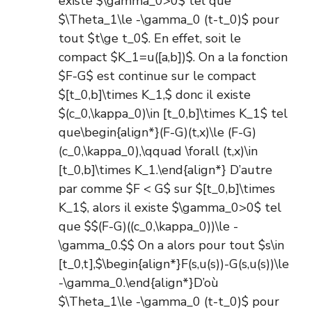
existe $\gamma_0>0$ tel que
$\Theta_1\le -\gamma_0 (t-t_0)$ pour
tout $t\ge t_0$. En effet, soit le
compact $K_1=u([a,b])$. On a la fonction
$F-G$ est continue sur le compact
$[t_0,b]\times K_1,$ donc il existe
$(c_0,\kappa_0)\in [t_0,b]\times K_1$ tel
que\begin{align*}(F-G)(t,x)\le (F-G)
(c_0,\kappa_0),\qquad \forall (t,x)\in
[t_0,b]\times K_1.\end{align*} D’autre
par comme $F < G$ sur $[t_0,b]\times
K_1$, alors il existe $\gamma_0>0$ tel
que $$(F-G)((c_0,\kappa_0))\le -
\gamma_0.$$ On a alors pour tout $s\in
[t_0,t],$\begin{align*}F(s,u(s))-G(s,u(s))\le
-\gamma_0.\end{align*}D’où
$\Theta_1\le -\gamma_0 (t-t_0)$ pour