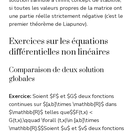
solution s’annule à l’infini, concept de stabilite,
si toutes les valeurs propres de la matrice ont
une partie réelle strictement négative (c’est le
premier théorème de Liapunov).
Exercices sur les équations
différentielles non linéaires
Comparaison de deux solution
globales
Exercice:
Soient $F$ et $G$ deux fonctions
continues sur $[a,b]\times \mathbb{R}$ dans
$\mathbb{R}$ telles que$$F(t,x) <
G(t,x),\qquad \forall (t,x)\in [a,b]\times
\mathbb{R}.$$Soient $u$ et $v$ deux fonctions