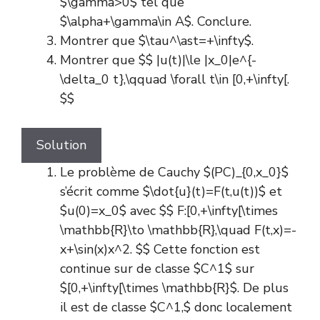
$\gamma>0$ tel que
$\alpha+\gamma\in A$. Conclure.
Montrer que $\tau^\ast=+\infty$.
Montrer que $$ |u(t)|\le |x_0|e^{-
\delta_0 t},\qquad \forall t\in [0,+\infty[.
$$
Solution
Le problème de Cauchy $(PC)_{0,x_0}$
s’écrit comme $\dot{u}(t)=F(t,u(t))$ et
$u(0)=x_0$ avec $$ F:[0,+\infty[\times
\mathbb{R}\to \mathbb{R},\quad F(t,x)=-
x+\sin(x)x^2. $$ Cette fonction est
continue sur de classe $C^1$ sur
$[0,+\infty[\times \mathbb{R}$. De plus
il est de classe $C^1,$ donc localement