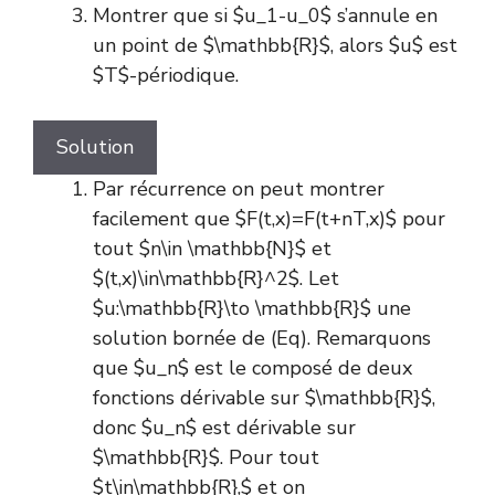
Montrer que si $u_1-u_0$ s’annule en
un point de $\mathbb{R}$, alors $u$ est
$T$-périodique.
Solution
Par récurrence on peut montrer
facilement que $F(t,x)=F(t+nT,x)$ pour
tout $n\in \mathbb{N}$ et
$(t,x)\in\mathbb{R}^2$. Let
$u:\mathbb{R}\to \mathbb{R}$ une
solution bornée de (Eq). Remarquons
que $u_n$ est le composé de deux
fonctions dérivable sur $\mathbb{R}$,
donc $u_n$ est dérivable sur
$\mathbb{R}$. Pour tout
$t\in\mathbb{R},$ et on