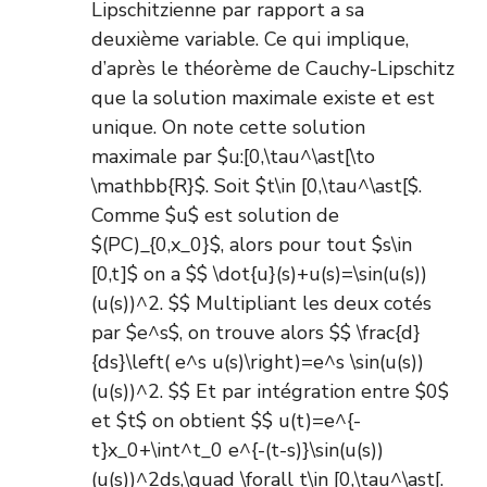
Lipschitzienne par rapport a sa
deuxième variable. Ce qui implique,
d’après le théorème de Cauchy-Lipschitz
que la solution maximale existe et est
unique. On note cette solution
maximale par $u:[0,\tau^\ast[\to
\mathbb{R}$. Soit $t\in [0,\tau^\ast[$.
Comme $u$ est solution de
$(PC)_{0,x_0}$, alors pour tout $s\in
[0,t]$ on a $$ \dot{u}(s)+u(s)=\sin(u(s))
(u(s))^2. $$ Multipliant les deux cotés
par $e^s$, on trouve alors $$ \frac{d}
{ds}\left( e^s u(s)\right)=e^s \sin(u(s))
(u(s))^2. $$ Et par intégration entre $0$
et $t$ on obtient $$ u(t)=e^{-
t}x_0+\int^t_0 e^{-(t-s)}\sin(u(s))
(u(s))^2ds,\quad \forall t\in [0,\tau^\ast[.