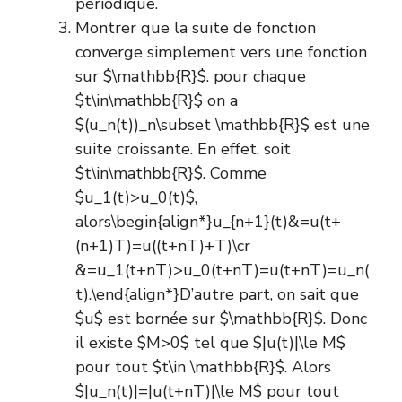
périodique.
Montrer que la suite de fonction
converge simplement vers une fonction
sur $\mathbb{R}$. pour chaque
$t\in\mathbb{R}$ on a
$(u_n(t))_n\subset \mathbb{R}$ est une
suite croissante. En effet, soit
$t\in\mathbb{R}$. Comme
$u_1(t)>u_0(t)$,
alors\begin{align*}u_{n+1}(t)&=u(t+
(n+1)T)=u((t+nT)+T)\cr
&=u_1(t+nT)>u_0(t+nT)=u(t+nT)=u_n(
t).\end{align*}D’autre part, on sait que
$u$ est bornée sur $\mathbb{R}$. Donc
il existe $M>0$ tel que $|u(t)|\le M$
pour tout $t\in \mathbb{R}$. Alors
$|u_n(t)|=|u(t+nT)|\le M$ pour tout