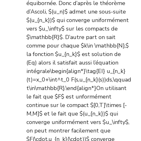
équibornée. Donc d’après le théorème
d’Ascoli, $(u_n)$ admet une sous-suite
$(u_{n_k})$ qui converge uniformément
vers $u_\infty$ sur les compacts de
$\mathbb{R}$. D’autre part on sait
comme pour chaque $k\in \mathbb{N},$
la fonction $u_{n_k}$ est solution de
(Eq) alors il satisfait aussi l’équation
intégrale\begin{align*}\tag{EI} u_{n_k}
(t)=x_0+\int^t_0 F(s,u_{n_k}(s))ds,\qquad
t\in\mathbb{R}.\end{align*}On utilisant
le fait que $F$ est unformément
continue sur le compact $[0,T]\times [-
M,M]$ et le fait que $(u_{n_k})$ qui
converge uniformément vers $u_\infty$,
on peut montrer facilement que
$F(\cdot,u_{n_k}(\cdot))$ converge