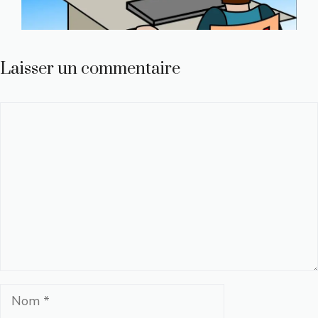
Laisser un commentaire
Commentaire
Nom